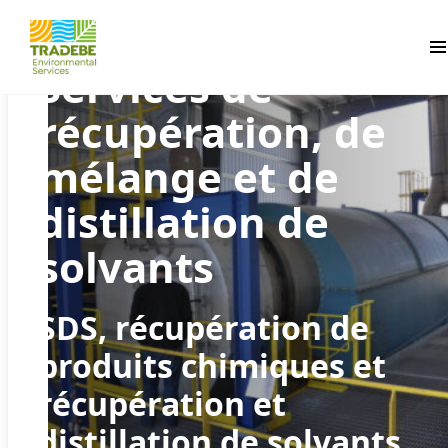
Pr
Services de
récupération, de
mélange et de
distillation de
solvants
SDS, récupération de
produits chimiques et
récupération et
distillation de solvants