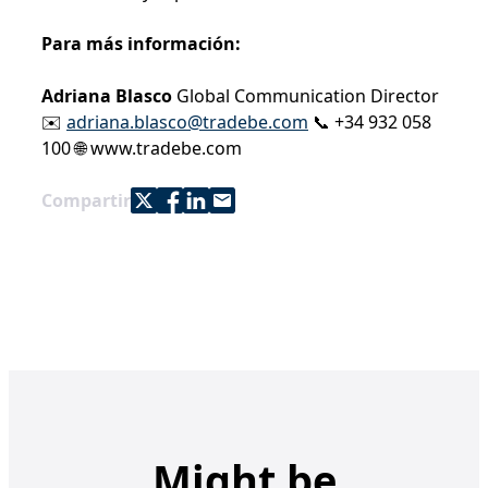
Para más información:
Adriana Blasco
Global Communication Director
✉️
adriana.blasco@tradebe.com
📞 +34 932 058
100 🌐 www.tradebe.com
Share with Twitter
Share with Facebook
Share with LinkedIn
Share with e-mail
Compartir
Might be